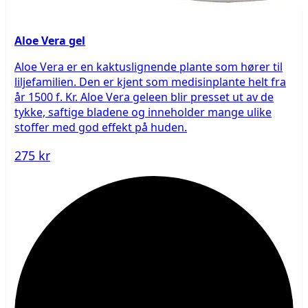
Aloe Vera gel
Aloe Vera er en kaktuslignende plante som hører til
liljefamilien. Den er kjent som medisinplante helt fra
år 1500 f. Kr. Aloe Vera geleen blir presset ut av de
tykke, saftige bladene og inneholder mange ulike
stoffer med god effekt på huden.
275 kr