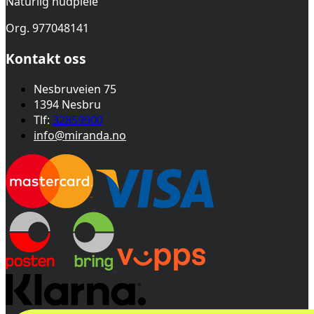
Naturlig hudpleie
Org. 977048141
Kontakt oss
Nesbruveien 75
1394 Nesbru
Tlf:
32859900
info@miranda.no